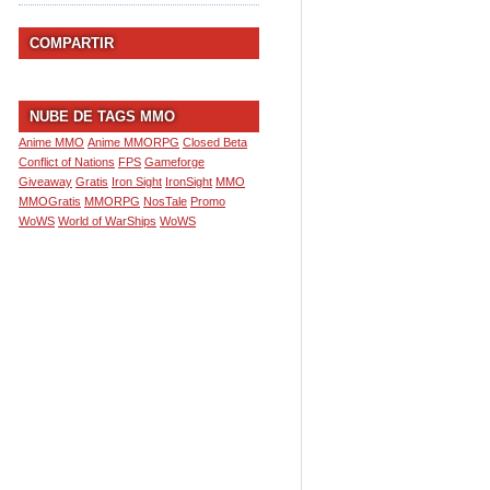
COMPARTIR
NUBE DE TAGS MMO
Anime MMO
Anime MMORPG
Closed Beta
Conflict of Nations
FPS
Gameforge
Giveaway
Gratis
Iron Sight
IronSight
MMO
MMOGratis
MMORPG
NosTale
Promo
WoWS
World of WarShips
WoWS