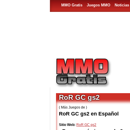
MMO Gratis
Juegos MMO
Noticia
RoR GC gs2
( Más Juegos de )
RoR GC gs2 en Español
Sitio Web:
RoR GC gs2