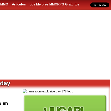
s MMO
Artículos
Los Mejores MMORPG Gratuitos
 day
8 en