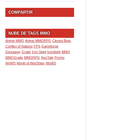
COMPARTIR
NUBE DE TAGS MMO
Anime MMO
Anime MMORPG
Closed Beta
Conflict of Nations
FPS
Gameforge
Giveaway
Gratis
Iron Sight
IronSight
MMO
MMOGratis
MMORPG
NosTale
Promo
WoWS
World of WarShips
WoWS