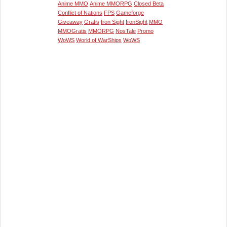
Anime MMO
Anime MMORPG
Closed Beta
Conflict of Nations
FPS
Gameforge
Giveaway
Gratis
Iron Sight
IronSight
MMO
MMOGratis
MMORPG
NosTale
Promo
WoWS
World of WarShips
WoWS