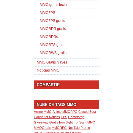
MMO gratis texto
MMOFPS
MMOFPS gratis
MMORPG gratis
MMORPGs
MMORTS gratis
MMORWS gratis
MMO Gratis Naves
Noticias MMO
COMPARTIR
NUBE DE TAGS MMO
Anime MMO
Anime MMORPG
Closed Beta
Conflict of Nations
FPS
Gameforge
Giveaway
Gratis
Iron Sight
IronSight
MMO
MMOGratis
MMORPG
NosTale
Promo