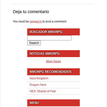
Deja tu comentario
You must be
logged in
to post a comment.
BUSCADOR MMORPG
Search
for:
NOTICIAS MMORPG
More News
MMORPG RECOMENDADOS
Aura Kingdom
Dragon Nest
HEX: Shards of Fate
MENU