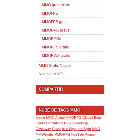
MMO gratis texto
MMOFPS
MMOFPS gratis
MMORPG gratis
MMORPGs
MMORTS gratis
MMORWS gratis
MMO Gratis Naves
Noticias MMO
COMPARTIR
NUBE DE TAGS MMO
Anime MMO
Anime MMORPG
Closed Beta
Conflict of Nations
FPS
Gameforge
Giveaway
Gratis
Iron Sight
IronSight
MMO
MMOGratis
MMORPG
NosTale
Promo