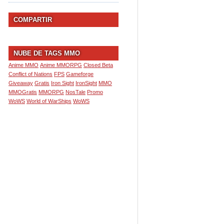
COMPARTIR
NUBE DE TAGS MMO
Anime MMO
Anime MMORPG
Closed Beta
Conflict of Nations
FPS
Gameforge
Giveaway
Gratis
Iron Sight
IronSight
MMO
MMOGratis
MMORPG
NosTale
Promo
WoWS
World of WarShips
WoWS