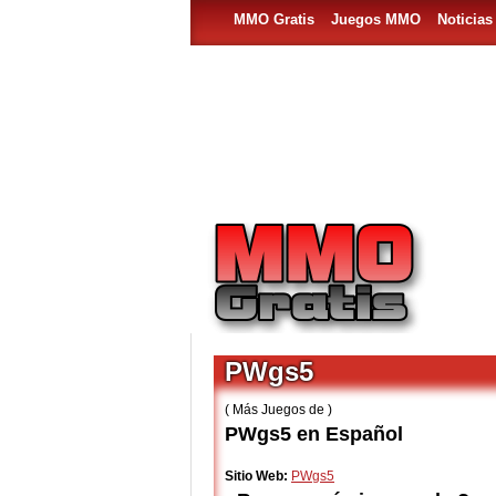
MMO Gratis
Juegos MMO
Noticia
PWgs5
( Más Juegos de )
PWgs5 en Español
Sitio Web:
PWgs5