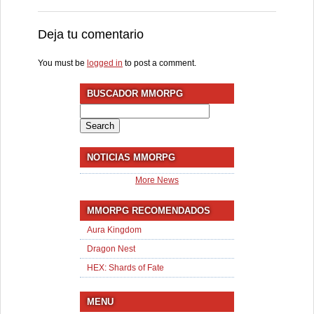
Deja tu comentario
You must be
logged in
to post a comment.
BUSCADOR MMORPG
Search
for:
NOTICIAS MMORPG
More News
MMORPG RECOMENDADOS
Aura Kingdom
Dragon Nest
HEX: Shards of Fate
MENU