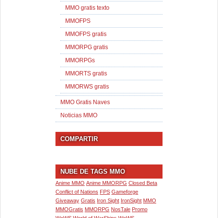
MMO gratis texto
MMOFPS
MMOFPS gratis
MMORPG gratis
MMORPGs
MMORTS gratis
MMORWS gratis
MMO Gratis Naves
Noticias MMO
COMPARTIR
NUBE DE TAGS MMO
Anime MMO
Anime MMORPG
Closed Beta
Conflict of Nations
FPS
Gameforge
Giveaway
Gratis
Iron Sight
IronSight
MMO
MMOGratis
MMORPG
NosTale
Promo