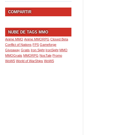
COMPARTIR
NUBE DE TAGS MMO
Anime MMO
Anime MMORPG
Closed Beta
Conflict of Nations
FPS
Gameforge
Giveaway
Gratis
Iron Sight
IronSight
MMO
MMOGratis
MMORPG
NosTale
Promo
WoWS
World of WarShips
WoWS