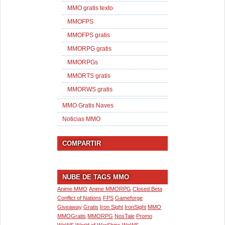
MMO gratis texto
MMOFPS
MMOFPS gratis
MMORPG gratis
MMORPGs
MMORTS gratis
MMORWS gratis
MMO Gratis Naves
Noticias MMO
COMPARTIR
NUBE DE TAGS MMO
Anime MMO
Anime MMORPG
Closed Beta
Conflict of Nations
FPS
Gameforge
Giveaway
Gratis
Iron Sight
IronSight
MMO
MMOGratis
MMORPG
NosTale
Promo