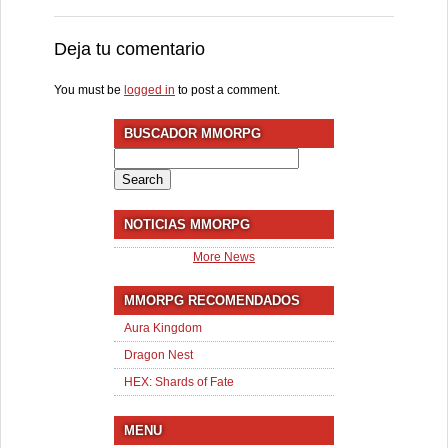
Deja tu comentario
You must be
logged in
to post a comment.
BUSCADOR MMORPG
Search
for:
NOTICIAS MMORPG
More News
MMORPG RECOMENDADOS
Aura Kingdom
Dragon Nest
HEX: Shards of Fate
MENU