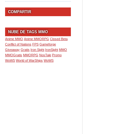
COMPARTIR
NUBE DE TAGS MMO
Anime MMO
Anime MMORPG
Closed Beta
Conflict of Nations
FPS
Gameforge
Giveaway
Gratis
Iron Sight
IronSight
MMO
MMOGratis
MMORPG
NosTale
Promo
WoWS
World of WarShips
WoWS