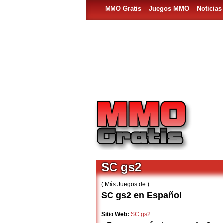
MMO Gratis
Juegos MMO
Noticia
SC gs2
( Más Juegos de )
SC gs2 en Español
Sitio Web:
SC gs2