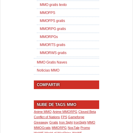
MMO gratis texto
MMOFPS
MMOFPS gratis
MMORPG gratis
MMORPGs
MMORTS gratis
MMORWS gratis
MMO Gratis Naves
Noticias MMO
COMPARTIR
NUBE DE TAGS MMO
Anime MMO
Anime MMORPG
Closed Beta
Conflict of Nations
FPS
Gameforge
Giveaway
Gratis
Iron Sight
IronSight
MMO
MMOGratis
MMORPG
NosTale
Promo