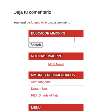
Deja tu comentario
You must be
logged in
to post a comment.
BUSCADOR MMORPG
Search
for:
NOTICIAS MMORPG
More News
MMORPG RECOMENDADOS
Aura Kingdom
Dragon Nest
HEX: Shards of Fate
MENU