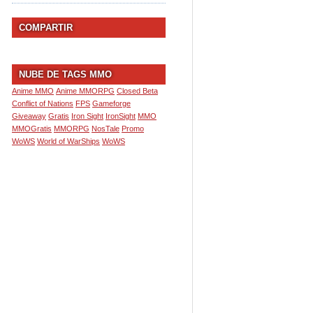
COMPARTIR
NUBE DE TAGS MMO
Anime MMO
Anime MMORPG
Closed Beta
Conflict of Nations
FPS
Gameforge
Giveaway
Gratis
Iron Sight
IronSight
MMO
MMOGratis
MMORPG
NosTale
Promo
WoWS
World of WarShips
WoWS