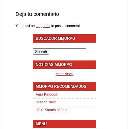
Deja tu comentario
You must be
logged in
to post a comment.
BUSCADOR MMORPG
Search
for:
NOTICIAS MMORPG
More News
MMORPG RECOMENDADOS
Aura Kingdom
Dragon Nest
HEX: Shards of Fate
MENU