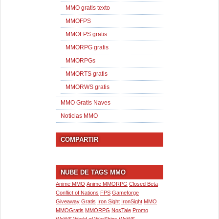
MMO gratis texto
MMOFPS
MMOFPS gratis
MMORPG gratis
MMORPGs
MMORTS gratis
MMORWS gratis
MMO Gratis Naves
Noticias MMO
COMPARTIR
NUBE DE TAGS MMO
Anime MMO
Anime MMORPG
Closed Beta
Conflict of Nations
FPS
Gameforge
Giveaway
Gratis
Iron Sight
IronSight
MMO
MMOGratis
MMORPG
NosTale
Promo