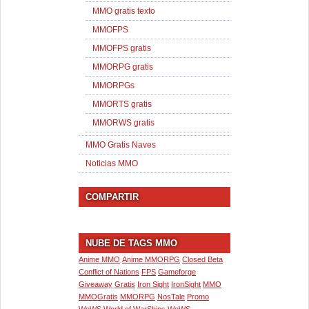
MMO gratis texto
MMOFPS
MMOFPS gratis
MMORPG gratis
MMORPGs
MMORTS gratis
MMORWS gratis
MMO Gratis Naves
Noticias MMO
COMPARTIR
NUBE DE TAGS MMO
Anime MMO
Anime MMORPG
Closed Beta
Conflict of Nations
FPS
Gameforge
Giveaway
Gratis
Iron Sight
IronSight
MMO
MMOGratis
MMORPG
NosTale
Promo