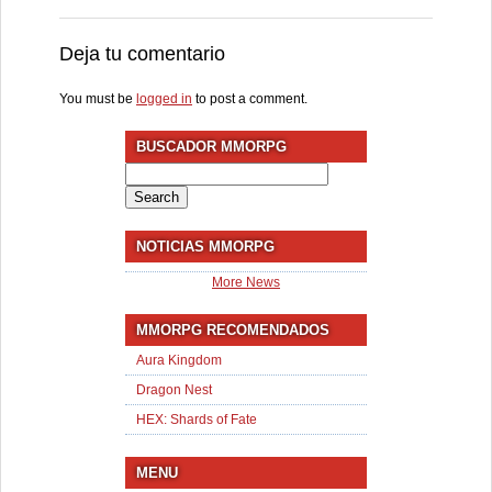
Deja tu comentario
You must be
logged in
to post a comment.
BUSCADOR MMORPG
Search
for:
NOTICIAS MMORPG
More News
MMORPG RECOMENDADOS
Aura Kingdom
Dragon Nest
HEX: Shards of Fate
MENU