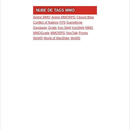
NUBE DE TAGS MMO
Anime MMO
Anime MMORPG
Closed Beta
Conflict of Nations
FPS
Gameforge
Giveaway
Gratis
Iron Sight
IronSight
MMO
MMOGratis
MMORPG
NosTale
Promo
WoWS
World of WarShips
WoWS