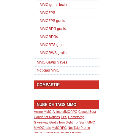
MMO gratis texto
MMOFPS
MMOFPS gratis
MMORPG gratis
MMORPGs
MMORTS gratis
MMORWS gratis
MMO Gratis Naves
Noticias MMO
COMPARTIR
NUBE DE TAGS MMO
Anime MMO
Anime MMORPG
Closed Beta
Conflict of Nations
FPS
Gameforge
Giveaway
Gratis
Iron Sight
IronSight
MMO
MMOGratis
MMORPG
NosTale
Promo