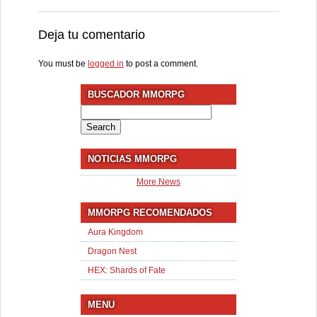
Deja tu comentario
You must be
logged in
to post a comment.
BUSCADOR MMORPG
Search
for:
NOTICIAS MMORPG
More News
MMORPG RECOMENDADOS
Aura Kingdom
Dragon Nest
HEX: Shards of Fate
MENU