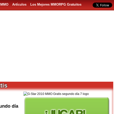
s MMO
Artículos
Los Mejores MMORPG Gratuitos
tis
undo día