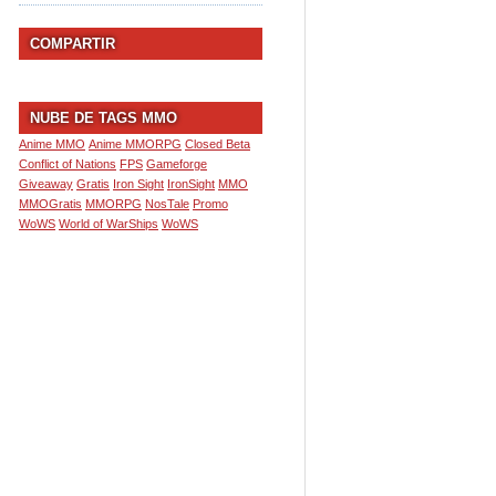
COMPARTIR
NUBE DE TAGS MMO
Anime MMO
Anime MMORPG
Closed Beta
Conflict of Nations
FPS
Gameforge
Giveaway
Gratis
Iron Sight
IronSight
MMO
MMOGratis
MMORPG
NosTale
Promo
WoWS
World of WarShips
WoWS