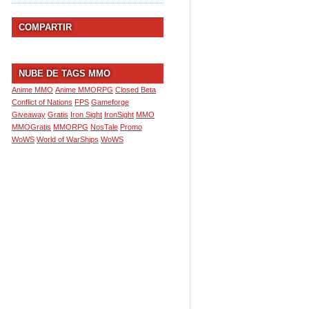
COMPARTIR
NUBE DE TAGS MMO
Anime MMO
Anime MMORPG
Closed Beta
Conflict of Nations
FPS
Gameforge
Giveaway
Gratis
Iron Sight
IronSight
MMO
MMOGratis
MMORPG
NosTale
Promo
WoWS
World of WarShips
WoWS