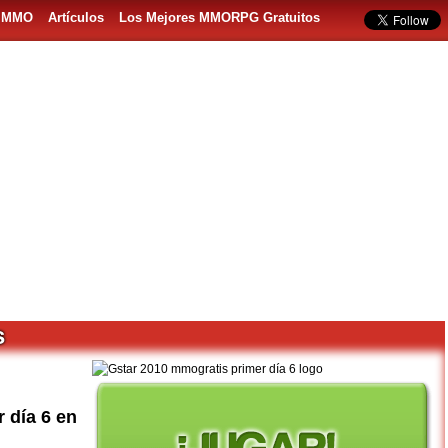
s MMO
Artículos
Los Mejores MMORPG Gratuitos
s
 día 6 en