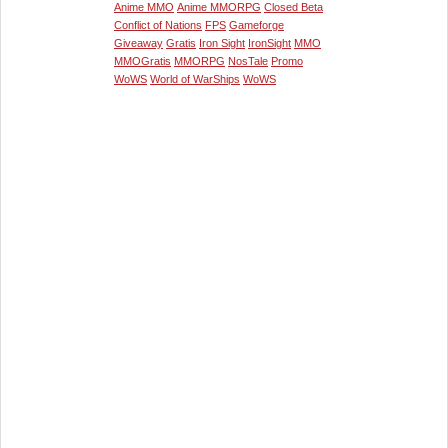
Anime MMO
Anime MMORPG
Closed Beta
Conflict of Nations
FPS
Gameforge
Giveaway
Gratis
Iron Sight
IronSight
MMO
MMOGratis
MMORPG
NosTale
Promo
WoWS
World of WarShips
WoWS