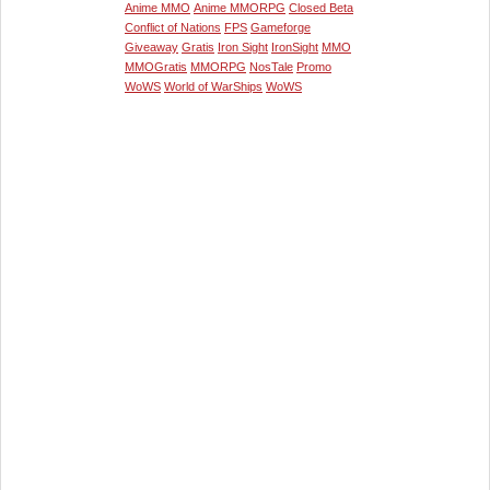
Anime MMO
Anime MMORPG
Closed Beta
Conflict of Nations
FPS
Gameforge
Giveaway
Gratis
Iron Sight
IronSight
MMO
MMOGratis
MMORPG
NosTale
Promo
WoWS
World of WarShips
WoWS