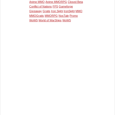
Anime MMO
Anime MMORPG
Closed Beta
Conflict of Nations
FPS
Gameforge
Giveaway
Gratis
Iron Sight
IronSight
MMO
MMOGratis
MMORPG
NosTale
Promo
WoWS
World of WarShips
WoWS