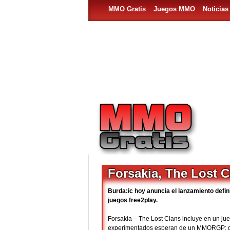
MMO Gratis
Juegos MMO
Noticia
Forsakia, The Lost C
Burda:ic hoy anuncia el lanzamiento defin
juegos free2play.
Forsakia – The Lost Clans incluye en un ju
experimentados esperan de un MMORGP: gre