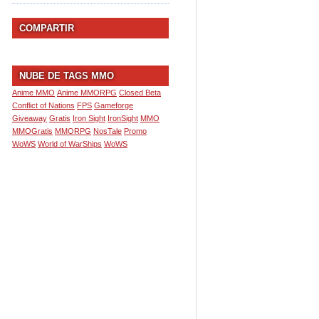
COMPARTIR
NUBE DE TAGS MMO
Anime MMO
Anime MMORPG
Closed Beta
Conflict of Nations
FPS
Gameforge
Giveaway
Gratis
Iron Sight
IronSight
MMO
MMOGratis
MMORPG
NosTale
Promo
WoWS
World of WarShips
WoWS