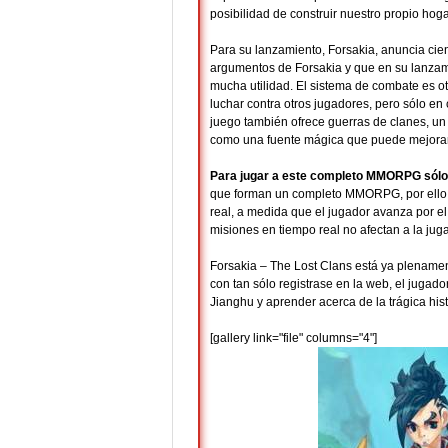
posibilidad de construir nuestro propio hoga
Para su lanzamiento, Forsakia, anuncia ci
argumentos de Forsakia y que en su lanzamie
mucha utilidad. El sistema de combate es ot
luchar contra otros jugadores, pero sólo en
juego también ofrece guerras de clanes, un
como una fuente mágica que puede mejorar 
Para jugar a este completo MMORPG sólo
que forman un completo MMORPG, por ello,
real, a medida que el jugador avanza por 
misiones en tiempo real no afectan a la juga
Forsakia – The Lost Clans está ya plenamen
con tan sólo registrase en la web, el jugad
Jianghu y aprender acerca de la trágica hist
[gallery link="file" columns="4"]