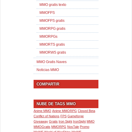
MMO gratis texto
MMOFPS
MMOFPS gratis
MMORPG gratis
MMORPGs
MMORTS gratis
MMORWS gratis
MMO Gratis Naves
Noticias MMO
COMPARTIR
NUBE DE TAGS MMO
Anime MMO
Anime MMORPG
Closed Beta
Conflict of Nations
FPS
Gameforge
Giveaway
Gratis
Iron Sight
IronSight
MMO
MMOGratis
MMORPG
NosTale
Promo