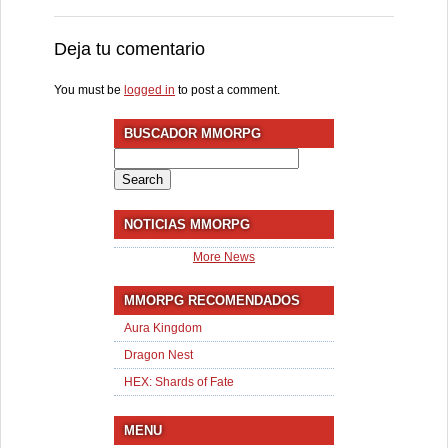
Deja tu comentario
You must be
logged in
to post a comment.
BUSCADOR MMORPG
Search
for:
NOTICIAS MMORPG
More News
MMORPG RECOMENDADOS
Aura Kingdom
Dragon Nest
HEX: Shards of Fate
MENU