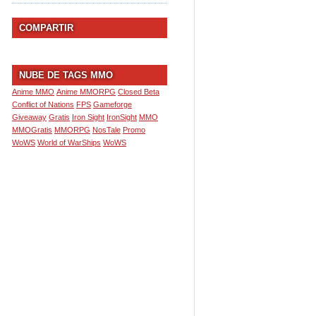
COMPARTIR
NUBE DE TAGS MMO
Anime MMO
Anime MMORPG
Closed Beta
Conflict of Nations
FPS
Gameforge
Giveaway
Gratis
Iron Sight
IronSight
MMO
MMOGratis
MMORPG
NosTale
Promo
WoWS
World of WarShips
WoWS