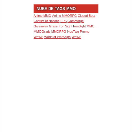
NUBE DE TAGS MMO
Anime MMO
Anime MMORPG
Closed Beta
Conflict of Nations
FPS
Gameforge
Giveaway
Gratis
Iron Sight
IronSight
MMO
MMOGratis
MMORPG
NosTale
Promo
WoWS
World of WarShips
WoWS