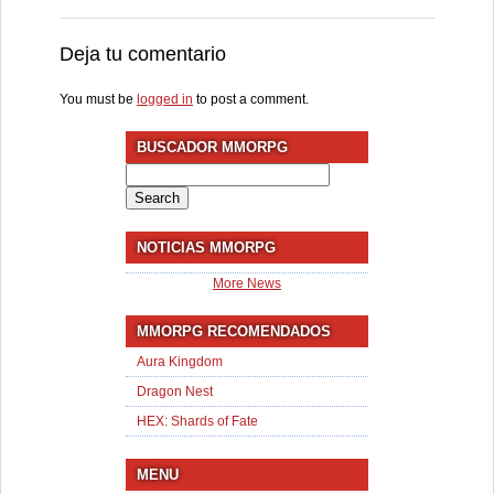
Deja tu comentario
You must be
logged in
to post a comment.
BUSCADOR MMORPG
Search
for:
NOTICIAS MMORPG
More News
MMORPG RECOMENDADOS
Aura Kingdom
Dragon Nest
HEX: Shards of Fate
MENU