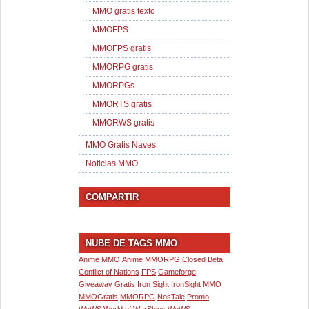
MMO gratis texto
MMOFPS
MMOFPS gratis
MMORPG gratis
MMORPGs
MMORTS gratis
MMORWS gratis
MMO Gratis Naves
Noticias MMO
COMPARTIR
NUBE DE TAGS MMO
Anime MMO
Anime MMORPG
Closed Beta
Conflict of Nations
FPS
Gameforge
Giveaway
Gratis
Iron Sight
IronSight
MMO
MMOGratis
MMORPG
NosTale
Promo