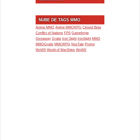
NUBE DE TAGS MMO
Anime MMO
Anime MMORPG
Closed Beta
Conflict of Nations
FPS
Gameforge
Giveaway
Gratis
Iron Sight
IronSight
MMO
MMOGratis
MMORPG
NosTale
Promo
WoWS
World of WarShips
WoWS