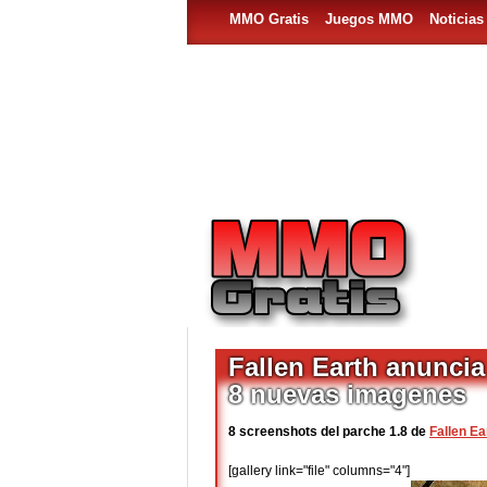
MMO Gratis
Juegos MMO
Noticia
Fallen Earth anuncia
8 nuevas imagenes
8 screenshots del parche 1.8 de
Fallen Ea
[gallery link="file" columns="4"]