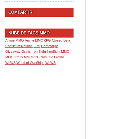
COMPARTIR
NUBE DE TAGS MMO
Anime MMO
Anime MMORPG
Closed Beta
Conflict of Nations
FPS
Gameforge
Giveaway
Gratis
Iron Sight
IronSight
MMO
MMOGratis
MMORPG
NosTale
Promo
WoWS
World of WarShips
WoWS