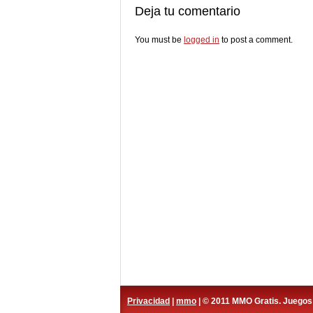
Deja tu comentario
You must be
logged in
to post a comment.
Privacidad
|
mmo
| © 2011 MMO Gratis. Juego