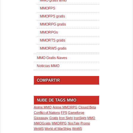
MMO gratis texto
MMOFPS
MMOFPS gratis
MMORPG gratis
MMORPGs
MMORTS gratis
MMORWS gratis
MMO Gratis Naves
Noticias MMO
COMPARTIR
NUBE DE TAGS MMO
Anime MMO
Anime MMORPG
Closed Beta
Conflict of Nations
FPS
Gameforge
Giveaway
Gratis
Iron Sight
IronSight
MMO
MMOGratis
MMORPG
NosTale
Promo
WoWS
World of WarShips
WoWS