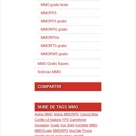
MMO gratis texto
MMOFPS
MMOFPS gratis
MMORPG gratis
MMORPGs
MMORTS gratis
MMORWS gratis
MMO Gratis Naves
Noticias MMO
COMPARTIR
NUBE DE TAGS MMO
Anime MMO
Anime MMORPG
Closed Beta
Conflict of Nations
FPS
Gameforge
Giveaway
Gratis
Iron Sight
IronSight
MMO
MMOGratis
MMORPG
NosTale
Promo