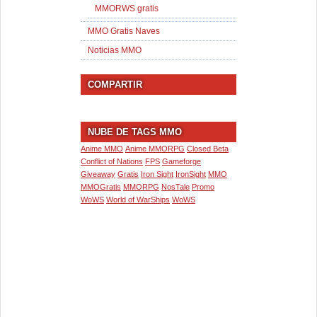
MMORWS gratis
MMO Gratis Naves
Noticias MMO
COMPARTIR
NUBE DE TAGS MMO
Anime MMO
Anime MMORPG
Closed Beta
Conflict of Nations
FPS
Gameforge
Giveaway
Gratis
Iron Sight
IronSight
MMO
MMOGratis
MMORPG
NosTale
Promo
WoWS
World of WarShips
WoWS