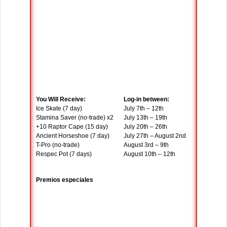
You Will Receive:
Log-in between:
Ice Skate (7 day)
July 7
th
– 12
th
Stamina Saver (no-trade) x2
July 13
th
– 19
th
+10 Raptor Cape (15 day)
July 20
th
– 26
th
Ancient Horseshoe (7 day)
July 27
th
– August 2
nd
T-Pro (no-trade)
August 3
rd
– 9
th
Respec Pot (7 days)
August 10
th
– 12
th
Premios especiales