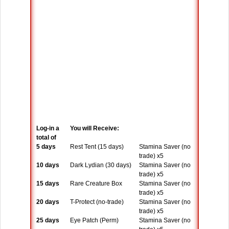
Log-in a
You will Receive:
total of
5 days
Rest Tent (15 days)
Stamina Saver (no
trade) x5
10 days
Dark Lydian (30 days)
Stamina Saver (no
trade) x5
15 days
Rare Creature Box
Stamina Saver (no
trade) x5
20 days
T-Protect (no-trade)
Stamina Saver (no
trade) x5
25 days
Eye Patch (Perm)
Stamina Saver (no