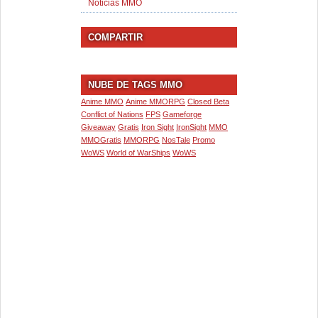
Noticias MMO
COMPARTIR
NUBE DE TAGS MMO
Anime MMO
Anime MMORPG
Closed Beta
Conflict of Nations
FPS
Gameforge
Giveaway
Gratis
Iron Sight
IronSight
MMO
MMOGratis
MMORPG
NosTale
Promo
WoWS
World of WarShips
WoWS