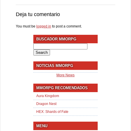
Deja tu comentario
You must be
logged in
to post a comment.
BUSCADOR MMORPG
Search
for:
NOTICIAS MMORPG
More News
MMORPG RECOMENDADOS
Aura Kingdom
Dragon Nest
HEX: Shards of Fate
MENU