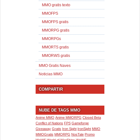
MMO gratis texto
MMOFPS
MMOFPS gratis
MMORPG gratis
MMORPGs
MMORTS gratis
MMORWS gratis
MMO Gratis Naves
Noticias MMO
COMPARTIR
NUBE DE TAGS MMO
Anime MMO
Anime MMORPG
Closed Beta
Conflict of Nations
FPS
Gameforge
Giveaway
Gratis
Iron Sight
IronSight
MMO
MMOGratis
MMORPG
NosTale
Promo