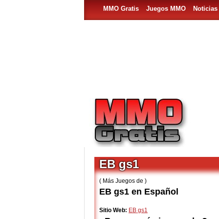
MMO Gratis
Juegos MMO
Noticia
EB gs1
( Más Juegos de )
EB gs1 en Español
Sitio Web:
EB gs1