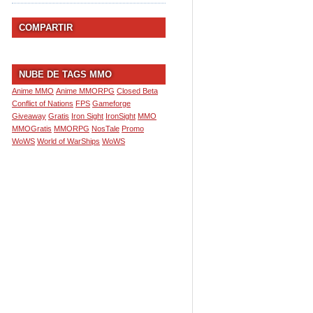
COMPARTIR
NUBE DE TAGS MMO
Anime MMO
Anime MMORPG
Closed Beta
Conflict of Nations
FPS
Gameforge
Giveaway
Gratis
Iron Sight
IronSight
MMO
MMOGratis
MMORPG
NosTale
Promo
WoWS
World of WarShips
WoWS