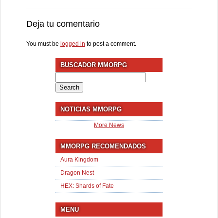
Deja tu comentario
You must be
logged in
to post a comment.
BUSCADOR MMORPG
Search
for:
NOTICIAS MMORPG
More News
MMORPG RECOMENDADOS
Aura Kingdom
Dragon Nest
HEX: Shards of Fate
MENU