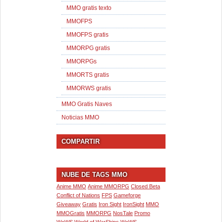
MMO gratis texto
MMOFPS
MMOFPS gratis
MMORPG gratis
MMORPGs
MMORTS gratis
MMORWS gratis
MMO Gratis Naves
Noticias MMO
COMPARTIR
NUBE DE TAGS MMO
Anime MMO
Anime MMORPG
Closed Beta
Conflict of Nations
FPS
Gameforge
Giveaway
Gratis
Iron Sight
IronSight
MMO
MMOGratis
MMORPG
NosTale
Promo