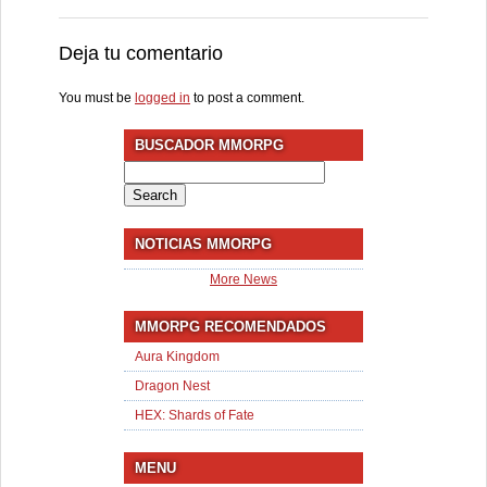
Deja tu comentario
You must be
logged in
to post a comment.
BUSCADOR MMORPG
Search
for:
NOTICIAS MMORPG
More News
MMORPG RECOMENDADOS
Aura Kingdom
Dragon Nest
HEX: Shards of Fate
MENU