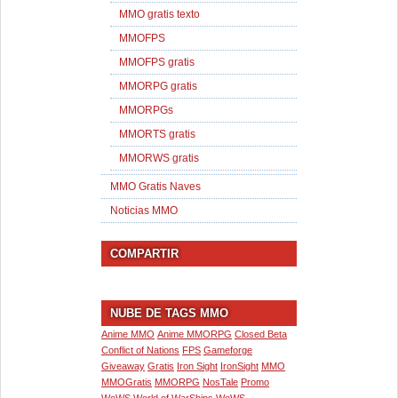
MMO gratis texto
MMOFPS
MMOFPS gratis
MMORPG gratis
MMORPGs
MMORTS gratis
MMORWS gratis
MMO Gratis Naves
Noticias MMO
COMPARTIR
NUBE DE TAGS MMO
Anime MMO
Anime MMORPG
Closed Beta
Conflict of Nations
FPS
Gameforge
Giveaway
Gratis
Iron Sight
IronSight
MMO
MMOGratis
MMORPG
NosTale
Promo