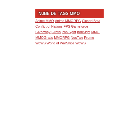
NUBE DE TAGS MMO
Anime MMO
Anime MMORPG
Closed Beta
Conflict of Nations
FPS
Gameforge
Giveaway
Gratis
Iron Sight
IronSight
MMO
MMOGratis
MMORPG
NosTale
Promo
WoWS
World of WarShips
WoWS