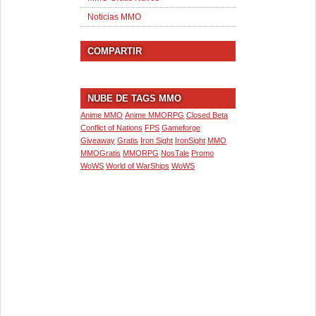
Noticias MMO
COMPARTIR
NUBE DE TAGS MMO
Anime MMO
Anime MMORPG
Closed Beta
Conflict of Nations
FPS
Gameforge
Giveaway
Gratis
Iron Sight
IronSight
MMO
MMOGratis
MMORPG
NosTale
Promo
WoWS
World of WarShips
WoWS