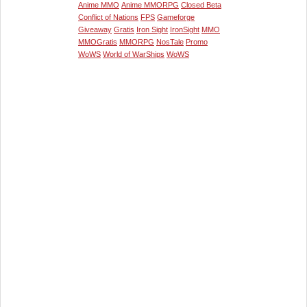
Anime MMO
Anime MMORPG
Closed Beta
Conflict of Nations
FPS
Gameforge
Giveaway
Gratis
Iron Sight
IronSight
MMO
MMOGratis
MMORPG
NosTale
Promo
WoWS
World of WarShips
WoWS