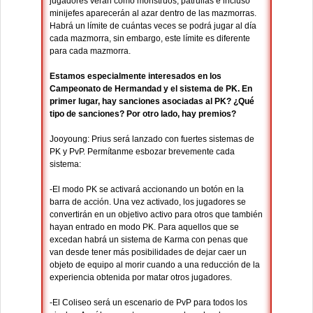
jugadores verán como monstruos, patrullas e incluso
minijefes aparecerán al azar dentro de las mazmorras.
Habrá un límite de cuántas veces se podrá jugar al día
cada mazmorra, sin embargo, este límite es diferente
para cada mazmorra.
Estamos especialmente interesados en los
Campeonato de Hermandad y el sistema de PK. En
primer lugar, hay sanciones asociadas al PK? ¿Qué
tipo de sanciones? Por otro lado, hay premios?
Jooyoung: Prius será lanzado con fuertes sistemas de
PK y PvP. Permítanme esbozar brevemente cada
sistema:
-El modo PK se activará accionando un botón en la
barra de acción. Una vez activado, los jugadores se
convertirán en un objetivo activo para otros que también
hayan entrado en modo PK. Para aquellos que se
excedan habrá un sistema de Karma con penas que
van desde tener más posibilidades de dejar caer un
objeto de equipo al morir cuando a una reducción de la
experiencia obtenida por matar otros jugadores.
-El Coliseo será un escenario de PvP para todos los