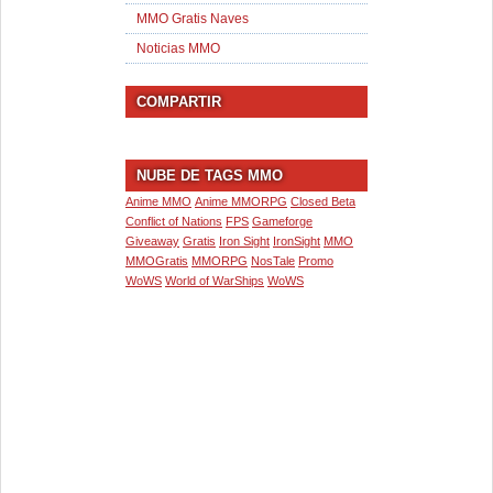
MMO Gratis Naves
Noticias MMO
COMPARTIR
NUBE DE TAGS MMO
Anime MMO
Anime MMORPG
Closed Beta
Conflict of Nations
FPS
Gameforge
Giveaway
Gratis
Iron Sight
IronSight
MMO
MMOGratis
MMORPG
NosTale
Promo
WoWS
World of WarShips
WoWS