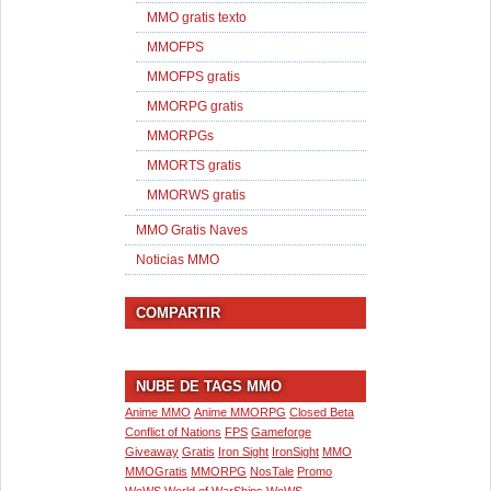
MMO gratis texto
MMOFPS
MMOFPS gratis
MMORPG gratis
MMORPGs
MMORTS gratis
MMORWS gratis
MMO Gratis Naves
Noticias MMO
COMPARTIR
NUBE DE TAGS MMO
Anime MMO
Anime MMORPG
Closed Beta
Conflict of Nations
FPS
Gameforge
Giveaway
Gratis
Iron Sight
IronSight
MMO
MMOGratis
MMORPG
NosTale
Promo