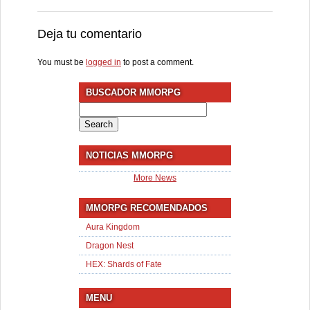
Deja tu comentario
You must be
logged in
to post a comment.
BUSCADOR MMORPG
Search
for:
NOTICIAS MMORPG
More News
MMORPG RECOMENDADOS
Aura Kingdom
Dragon Nest
HEX: Shards of Fate
MENU