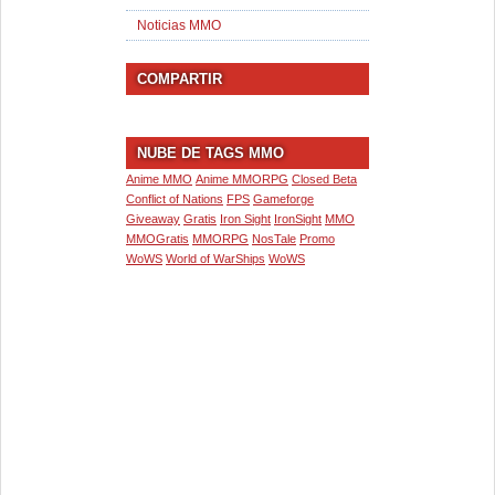
Noticias MMO
COMPARTIR
NUBE DE TAGS MMO
Anime MMO
Anime MMORPG
Closed Beta
Conflict of Nations
FPS
Gameforge
Giveaway
Gratis
Iron Sight
IronSight
MMO
MMOGratis
MMORPG
NosTale
Promo
WoWS
World of WarShips
WoWS