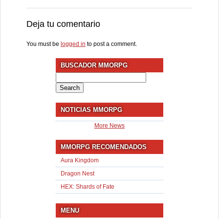
Deja tu comentario
You must be
logged in
to post a comment.
BUSCADOR MMORPG
Search
for:
NOTICIAS MMORPG
More News
MMORPG RECOMENDADOS
Aura Kingdom
Dragon Nest
HEX: Shards of Fate
MENU