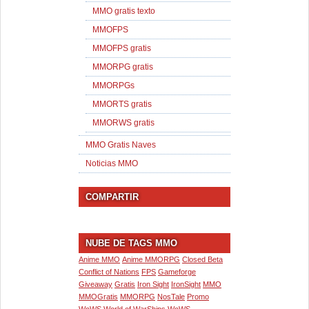
MMO gratis texto
MMOFPS
MMOFPS gratis
MMORPG gratis
MMORPGs
MMORTS gratis
MMORWS gratis
MMO Gratis Naves
Noticias MMO
COMPARTIR
NUBE DE TAGS MMO
Anime MMO
Anime MMORPG
Closed Beta
Conflict of Nations
FPS
Gameforge
Giveaway
Gratis
Iron Sight
IronSight
MMO
MMOGratis
MMORPG
NosTale
Promo