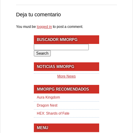
Deja tu comentario
You must be
logged in
to post a comment.
BUSCADOR MMORPG
Search
for:
NOTICIAS MMORPG
More News
MMORPG RECOMENDADOS
Aura Kingdom
Dragon Nest
HEX: Shards of Fate
MENU