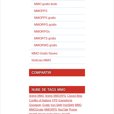
MMO gratis texto
MMOFPS
MMOFPS gratis
MMORPG gratis
MMORPGs
MMORTS gratis
MMORWS gratis
MMO Gratis Naves
Noticias MMO
COMPARTIR
NUBE DE TAGS MMO
Anime MMO
Anime MMORPG
Closed Beta
Conflict of Nations
FPS
Gameforge
Giveaway
Gratis
Iron Sight
IronSight
MMO
MMOGratis
MMORPG
NosTale
Promo