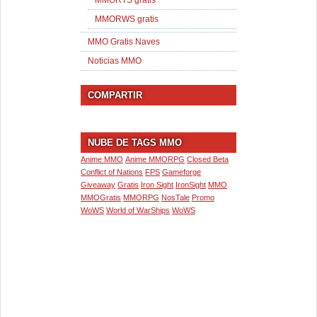
MMORTS gratis
MMORWS gratis
MMO Gratis Naves
Noticias MMO
COMPARTIR
NUBE DE TAGS MMO
Anime MMO
Anime MMORPG
Closed Beta
Conflict of Nations
FPS
Gameforge
Giveaway
Gratis
Iron Sight
IronSight
MMO
MMOGratis
MMORPG
NosTale
Promo
WoWS
World of WarShips
WoWS