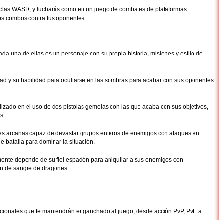
teclas WASD, y lucharás como en un juego de combates de plataformas
os combos contra tus oponentes.
cada una de ellas es un personaje con su propia historia, misiones y estilo de
idad y su habilidad para ocultarse en las sombras para acabar con sus oponentes
izado en el uso de dos pistolas gemelas con las que acaba con sus objetivos,
s.
tes arcanas capaz de devastar grupos enteros de enemigos con ataques en
e batalla para dominar la situación.
ente depende de su fiel espadón para aniquilar a sus enemigos con
in de sangre de dragones.
adicionales que te mantendrán enganchado al juego, desde acción PvP, PvE a