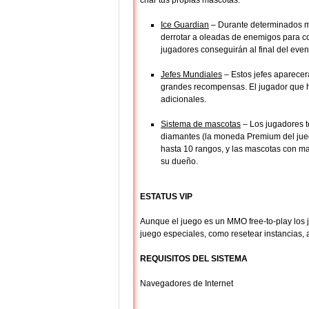
criar tus propias mascotas:
Ice Guardian
– Durante determinados mo
derrotar a oleadas de enemigos para con
jugadores conseguirán al final del eve
Jefes Mundiales
– Estos jefes aparecer
grandes recompensas. El jugador que
adicionales.
Sistema de mascotas
– Los jugadores t
diamantes (la moneda Premium del jueg
hasta 10 rangos, y las mascotas con ma
su dueño.
ESTATUS VIP
Aunque el juego es un MMO free-to-play los 
juego especiales, como resetear instancias, a
REQUISITOS DEL SISTEMA
Navegadores de Internet