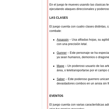
En el juego te mueves usando las clasicas 
ejecutando ataques direccionales y poderos
LAS CLASES
El juego cuenta con cuatro clases distintas, 
combate:
Assassin
– Usa afiladas hojas, su agil
con una precisión letal.
Gunner
– Este personaje se ha especial
ya sean humanos, demonios o dragone
Mage
– Un poderoso usuario de las ar
área, o teletransportarse por el campo d
Saber
– Este poderoso guerrero unicam
devastadores combos en un ansia sin f
EVENTOS
El juego cuenta con varias características 