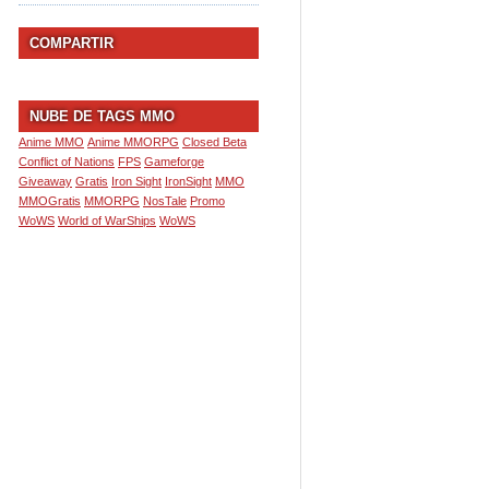
COMPARTIR
NUBE DE TAGS MMO
Anime MMO
Anime MMORPG
Closed Beta
Conflict of Nations
FPS
Gameforge
Giveaway
Gratis
Iron Sight
IronSight
MMO
MMOGratis
MMORPG
NosTale
Promo
WoWS
World of WarShips
WoWS