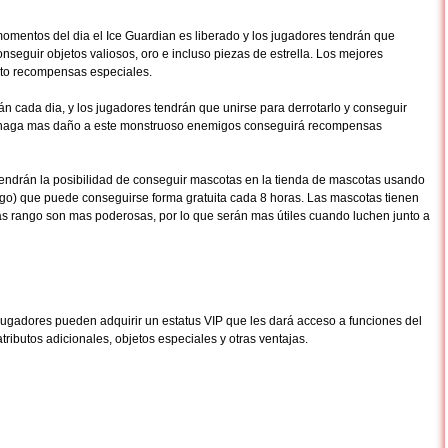
mentos del dia el Ice Guardian es liberado y los jugadores tendrán que
seguir objetos valiosos, oro e incluso piezas de estrella. Los mejores
nto recompensas especiales.
án cada dia, y los jugadores tendrán que unirse para derrotarlo y conseguir
 haga mas daño a este monstruoso enemigos conseguirá recompensas
endrán la posibilidad de conseguir mascotas en la tienda de mascotas usando
o) que puede conseguirse forma gratuita cada 8 horas. Las mascotas tienen
s rango son mas poderosas, por lo que serán mas útiles cuando luchen junto a
jugadores pueden adquirir un estatus VIP que les dará acceso a funciones del
tributos adicionales, objetos especiales y otras ventajas.