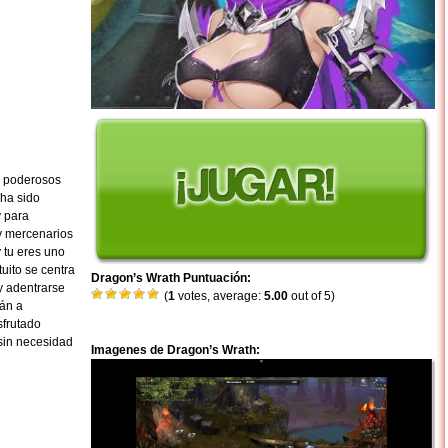
a poderosos
 ha sido
y para
 y mercenarios
 tu eres uno
uito se centra
Dragon’s Wrath Puntuación:
y adentrarse
(
1
votes, average:
5.00
out of 5)
án a
sfrutado
 sin necesidad
Imagenes de Dragon’s Wrath: