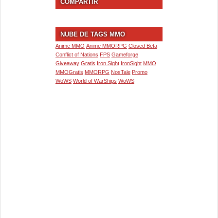
COMPARTIR
NUBE DE TAGS MMO
Anime MMO
Anime MMORPG
Closed Beta
Conflict of Nations
FPS
Gameforge
Giveaway
Gratis
Iron Sight
IronSight
MMO
MMOGratis
MMORPG
NosTale
Promo
WoWS
World of WarShips
WoWS