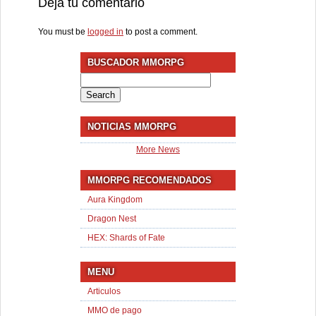
Deja tu comentario
You must be
logged in
to post a comment.
BUSCADOR MMORPG
Search
for:
NOTICIAS MMORPG
More News
MMORPG RECOMENDADOS
Aura Kingdom
Dragon Nest
HEX: Shards of Fate
MENU
Articulos
MMO de pago