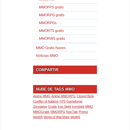
MMOFPS gratis
MMORPG gratis
MMORPGs
MMORTS gratis
MMORWS gratis
MMO Gratis Naves
Noticias MMO
COMPARTIR
NUBE DE TAGS MMO
Anime MMO
Anime MMORPG
Closed Beta
Conflict of Nations
FPS
Gameforge
Giveaway
Gratis
Iron Sight
IronSight
MMO
MMOGratis
MMORPG
NosTale
Promo
WoWS
World of WarShips
WoWS