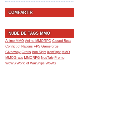
COMPARTIR
NUBE DE TAGS MMO
Anime MMO
Anime MMORPG
Closed Beta
Conflict of Nations
FPS
Gameforge
Giveaway
Gratis
Iron Sight
IronSight
MMO
MMOGratis
MMORPG
NosTale
Promo
WoWS
World of WarShips
WoWS