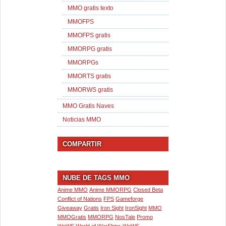
MMO gratis texto
MMOFPS
MMOFPS gratis
MMORPG gratis
MMORPGs
MMORTS gratis
MMORWS gratis
MMO Gratis Naves
Noticias MMO
COMPARTIR
NUBE DE TAGS MMO
Anime MMO
Anime MMORPG
Closed Beta
Conflict of Nations
FPS
Gameforge
Giveaway
Gratis
Iron Sight
IronSight
MMO
MMOGratis
MMORPG
NosTale
Promo