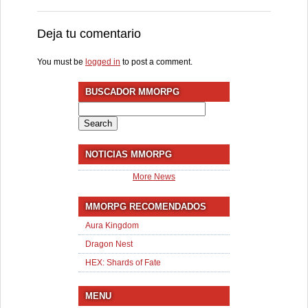
Deja tu comentario
You must be
logged in
to post a comment.
BUSCADOR MMORPG
Search
for:
NOTICIAS MMORPG
More News
MMORPG RECOMENDADOS
Aura Kingdom
Dragon Nest
HEX: Shards of Fate
MENU